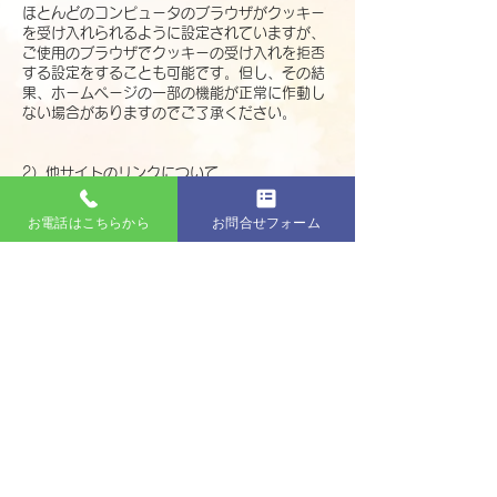
ほとんどのコンピュータのブラウザがクッキー
を受け入れられるように設定されていますが、
ご使用のブラウザでクッキーの受け入れを拒否
する設定をすることも可能です。但し、その結
果、ホームページの一部の機能が正常に作動し
ない場合がありますのでご了承ください。
2）他サイトのリンクについて
当社ホームページには、お客さまに対し、有用
な情報・サービスをご提供するため他の会社の
お電話はこちらから
お問合せフォーム
運営するホームページへのリンクがあります。
リンク先のホームページにおける個人情報につ
いて、当社は一切責任を負うことができません
ので、あらかじめご了承ください。
3）個人情報の保管場所について
当社ホームページはWixを利用しており、個人
情報は日本国外のデーターセンターで保管され
る場合があります。
詳細はWix社のプライバシーポリシーをご確認
ください。
https://ja.wix.com/about/privacy