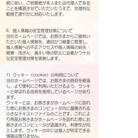
続に従い、ご依頼者が本人または代理人である
ことを確認させていただいたうえで、合理的な
範囲で速やかに対応いたします。
6．個人情報の安全管理対策について
当社ホームページでは、お客さまからご提供い
ただいた個人情報を、適切かつ厳重に管理し、
個人情報への不正アクセスや個人情報の紛失・
破壊・改ざん・漏えい等の防止に必要かつ十分
な安全管理対策を実施します。
1）クッキー（cookie）の利用について
当社ホームページでは、お客さまの負担を軽減
し、より便利にご利用いただけるよう、クッキ
ーと呼ばれる技術を使用しているページがあり
ます。
クッキーとは、お客さまがホームページに訪れ
た際にお客さまのコンピュータ内に蓄積される
小さなテキストファイルのことです。これによ
り再度お客さまがホームページを訪れた際にお
客さまのコンピュータが認識され、利便性が向
上します。クッキーの中には個人が特定できる
情報は残りません。