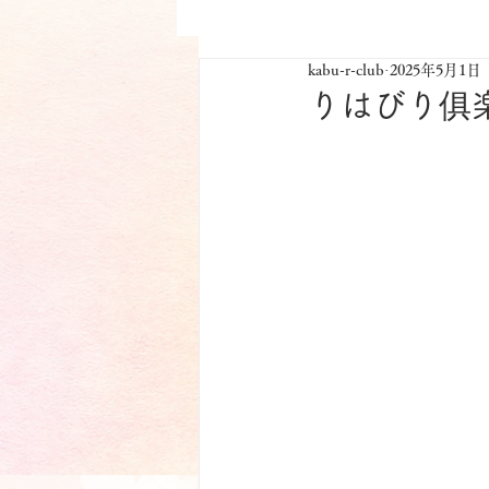
kabu-r-club
2025年5月1日
りはびり俱