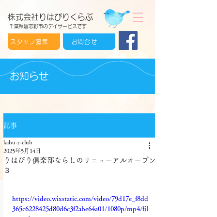
株式会社りはびりくらぶ
千葉県習志野市のデイサービスです
スタッフ募集
お問合せ
お知らせ
記事
kabu-r-club
2025年5月14日
りはびり俱楽部ならしのリニューアルオープン
３
https://video.wixstatic.com/video/79d17e_f8dd
365c6228425d80d6c3f2abe64a01/1080p/mp4/fil